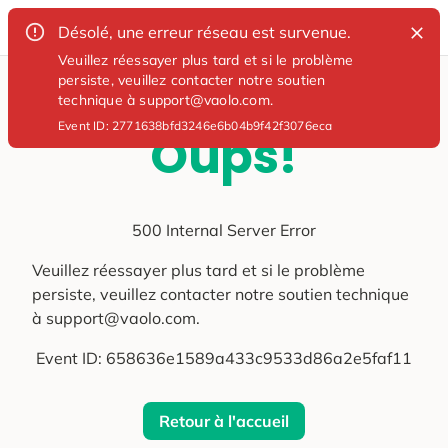
Désolé, une erreur réseau est survenue.
Veuillez réessayer plus tard et si le problème
persiste, veuillez contacter notre soutien
technique à support@vaolo.com.
Event ID:
2771638bfd3246e6b04b9f42f3076eca
Oups!
500 Internal Server Error
Veuillez réessayer plus tard et si le problème
persiste, veuillez contacter notre soutien technique
à support@vaolo.com.
Event ID:
658636e1589a433c9533d86a2e5faf11
Retour à l'accueil