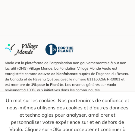
Vaolo est la plateforme de l'organisation non gouvernementale à but non
lucratif (ONG) Village Monde. La Fondation Village Monde Vaolo est
enregistrée comme
oeuvre de bienfaisance
auprès de l’Agence du Revenu
du Canada et de Revenu Québec avec le numéro 811160266 RR0001 et
est membre de
1% pour la Planète
. Les revenus générés sur Vaolo
reviennent à 100% aux initiatives dans les communautés.
Un mot sur les cookies! Nos partenaires de confiance et
S'inscrire à l'infolettre
nous-mêmes utilisons des cookies et d'autres données
Pour connaître les nouveautés, suivre nos explorateurs et recevoir des
astuces pour des voyages plus conscients.
et technologies pour analyser, améliorer et
personnaliser votre expérience sur et en dehors de
Ton courriel
Envoyer
Vaolo. Cliquez sur «OK» pour accepter et continuer à