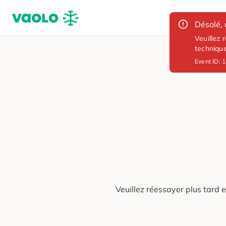
Désolé, 
Veuillez 
techniqu
Event ID:
1
Veuillez réessayer plus tard 