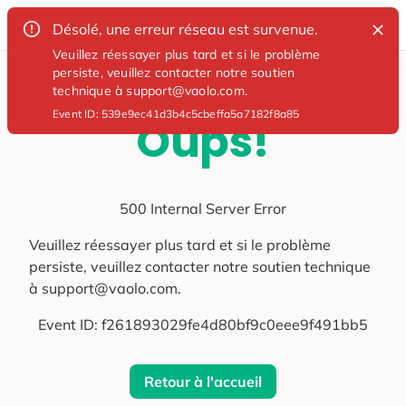
Désolé, une erreur réseau est survenue.
Veuillez réessayer plus tard et si le problème
persiste, veuillez contacter notre soutien
technique à support@vaolo.com.
Event ID:
539e9ec41d3b4c5cbeffa5a7182f8a85
Oups!
500 Internal Server Error
Veuillez réessayer plus tard et si le problème
persiste, veuillez contacter notre soutien technique
à support@vaolo.com.
Event ID:
f261893029fe4d80bf9c0eee9f491bb5
Retour à l'accueil