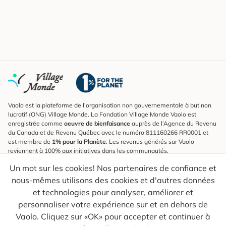
Vaolo est la plateforme de l'organisation non gouvernementale à but non
lucratif (ONG) Village Monde. La Fondation Village Monde Vaolo est
enregistrée comme
oeuvre de bienfaisance
auprès de l’Agence du Revenu
du Canada et de Revenu Québec avec le numéro 811160266 RR0001 et
est membre de
1% pour la Planète
. Les revenus générés sur Vaolo
reviennent à 100% aux initiatives dans les communautés.
Un mot sur les cookies! Nos partenaires de confiance et
S'inscrire à l'infolettre
nous-mêmes utilisons des cookies et d'autres données
Pour connaître les nouveautés, suivre nos explorateurs et recevoir des
astuces pour des voyages plus conscients.
et technologies pour analyser, améliorer et
personnaliser votre expérience sur et en dehors de
Ton courriel
Envoyer
Vaolo. Cliquez sur «OK» pour accepter et continuer à