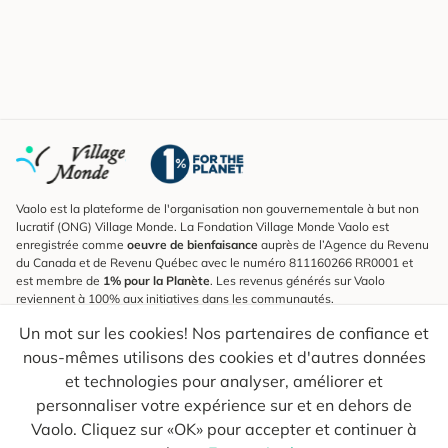
Vaolo est la plateforme de l'organisation non gouvernementale à but non
lucratif (ONG) Village Monde. La Fondation Village Monde Vaolo est
enregistrée comme
oeuvre de bienfaisance
auprès de l’Agence du Revenu
du Canada et de Revenu Québec avec le numéro 811160266 RR0001 et
est membre de
1% pour la Planète
. Les revenus générés sur Vaolo
reviennent à 100% aux initiatives dans les communautés.
Un mot sur les cookies! Nos partenaires de confiance et
S'inscrire à l'infolettre
nous-mêmes utilisons des cookies et d'autres données
Pour connaître les nouveautés, suivre nos explorateurs et recevoir des
astuces pour des voyages plus conscients.
et technologies pour analyser, améliorer et
personnaliser votre expérience sur et en dehors de
Ton courriel
Envoyer
Vaolo. Cliquez sur «OK» pour accepter et continuer à