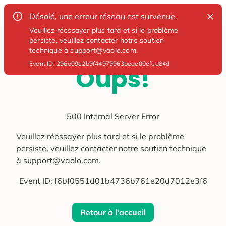
Désolé, une erreur réseau est survenue.
Veuillez réessayer plus tard et si le problème
persiste, veuillez contacter notre soutien
technique à support@vaolo.com.
Event ID:
296e09e2b9f44979963beae00efed84d
Oups!
500 Internal Server Error
Veuillez réessayer plus tard et si le problème
persiste, veuillez contacter notre soutien technique
à support@vaolo.com.
Event ID:
f6bf0551d01b4736b761e20d7012e3f6
Retour à l'accueil