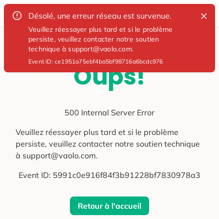
Désolé, une erreur réseau est survenue.
Veuillez réessayer plus tard et si le problème
persiste, veuillez contacter notre soutien
technique à support@vaolo.com.
Event ID:
ce1951a75ebf4ba5bf98716a6bcdc976
Oups!
500 Internal Server Error
Veuillez réessayer plus tard et si le problème
persiste, veuillez contacter notre soutien technique
à support@vaolo.com.
Event ID:
5991c0e916f84f3b91228bf7830978a3
Retour à l'accueil