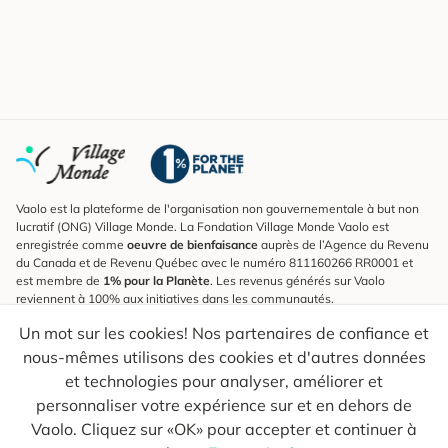
Vaolo est la plateforme de l'organisation non gouvernementale à but non
lucratif (ONG) Village Monde. La Fondation Village Monde Vaolo est
enregistrée comme
oeuvre de bienfaisance
auprès de l’Agence du Revenu
du Canada et de Revenu Québec avec le numéro 811160266 RR0001 et
est membre de
1% pour la Planète
. Les revenus générés sur Vaolo
reviennent à 100% aux initiatives dans les communautés.
Un mot sur les cookies! Nos partenaires de confiance et
S'inscrire à l'infolettre
nous-mêmes utilisons des cookies et d'autres données
Pour connaître les nouveautés, suivre nos explorateurs et recevoir des
astuces pour des voyages plus conscients.
et technologies pour analyser, améliorer et
personnaliser votre expérience sur et en dehors de
Ton courriel
Envoyer
Vaolo. Cliquez sur «OK» pour accepter et continuer à