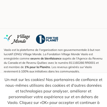
Vaolo est la plateforme de l'organisation non gouvernementale à but non
lucratif (ONG) Village Monde. La Fondation Village Monde Vaolo est
enregistrée comme
oeuvre de bienfaisance
auprès de l’Agence du Revenu
du Canada et de Revenu Québec avec le numéro 811160266 RR0001 et
est membre de
1% pour la Planète
. Les revenus générés sur Vaolo
reviennent à 100% aux initiatives dans les communautés.
Un mot sur les cookies! Nos partenaires de confiance et
S'inscrire à l'infolettre
nous-mêmes utilisons des cookies et d'autres données
Pour connaître les nouveautés, suivre nos explorateurs et recevoir des
astuces pour des voyages plus conscients.
et technologies pour analyser, améliorer et
personnaliser votre expérience sur et en dehors de
Ton courriel
Envoyer
Vaolo. Cliquez sur «OK» pour accepter et continuer à