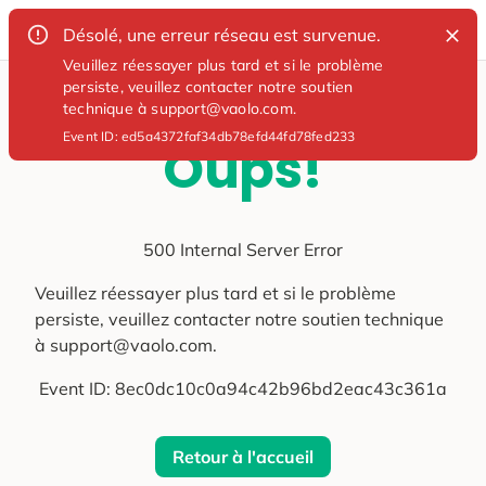
Désolé, une erreur réseau est survenue.
Veuillez réessayer plus tard et si le problème
persiste, veuillez contacter notre soutien
technique à support@vaolo.com.
Event ID:
ed5a4372faf34db78efd44fd78fed233
Oups!
500 Internal Server Error
Veuillez réessayer plus tard et si le problème
persiste, veuillez contacter notre soutien technique
à support@vaolo.com.
Event ID:
8ec0dc10c0a94c42b96bd2eac43c361a
Retour à l'accueil