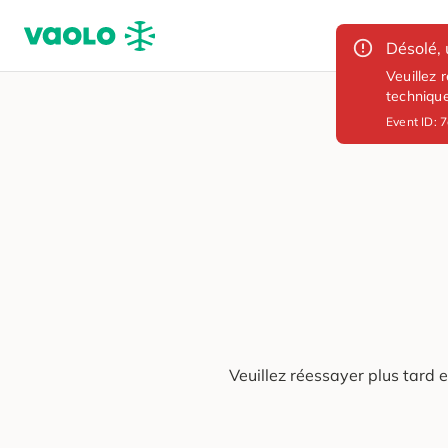
Désolé, 
Veuillez 
techniqu
Event ID:
7
Veuillez réessayer plus tard 