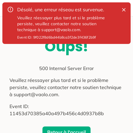
Désolé, une erreur réseau est survenue.
Veuillez réessayer plus tard et si le problème
persiste, veuillez contacter notre soutien
technique à support@vaolo.com.
Event ID:
9f022f8d6bd44b8ca3f2de3f436f2b9f
Oups!
500 Internal Server Error
Veuillez réessayer plus tard et si le problème
persiste, veuillez contacter notre soutien technique
à support@vaolo.com.
Event ID:
11453d70385a40a497b456c4d0937b8b
Retour à l'accueil