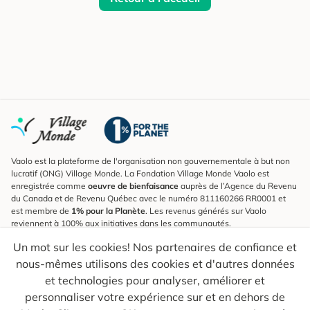
Vaolo est la plateforme de l'organisation non gouvernementale à but non
lucratif (ONG) Village Monde. La Fondation Village Monde Vaolo est
enregistrée comme
oeuvre de bienfaisance
auprès de l’Agence du Revenu
du Canada et de Revenu Québec avec le numéro 811160266 RR0001 et
est membre de
1% pour la Planète
. Les revenus générés sur Vaolo
reviennent à 100% aux initiatives dans les communautés.
Un mot sur les cookies! Nos partenaires de confiance et
S'inscrire à l'infolettre
nous-mêmes utilisons des cookies et d'autres données
Pour connaître les nouveautés, suivre nos explorateurs et recevoir des
astuces pour des voyages plus conscients.
et technologies pour analyser, améliorer et
personnaliser votre expérience sur et en dehors de
Ton courriel
Envoyer