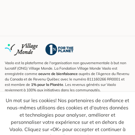
Vaolo est la plateforme de l'organisation non gouvernementale à but non
lucratif (ONG) Village Monde. La Fondation Village Monde Vaolo est
enregistrée comme
oeuvre de bienfaisance
auprès de l’Agence du Revenu
du Canada et de Revenu Québec avec le numéro 811160266 RR0001 et
est membre de
1% pour la Planète
. Les revenus générés sur Vaolo
reviennent à 100% aux initiatives dans les communautés.
Un mot sur les cookies! Nos partenaires de confiance et
S'inscrire à l'infolettre
nous-mêmes utilisons des cookies et d'autres données
Pour connaître les nouveautés, suivre nos explorateurs et recevoir des
astuces pour des voyages plus conscients.
et technologies pour analyser, améliorer et
personnaliser votre expérience sur et en dehors de
Ton courriel
Envoyer
Vaolo. Cliquez sur «OK» pour accepter et continuer à