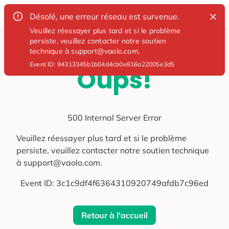
Désolé, une erreur réseau est survenue.
Veuillez réessayer plus tard et si le problème
persiste, veuillez contacter notre soutien
technique à support@vaolo.com.
Event ID:
94313345b1b04d4cb0e816a22005e3d5
Oups!
500 Internal Server Error
Veuillez réessayer plus tard et si le problème
persiste, veuillez contacter notre soutien technique
à support@vaolo.com.
Event ID:
3c1c9df4f6364310920749afdb7c96ed
Retour à l'accueil