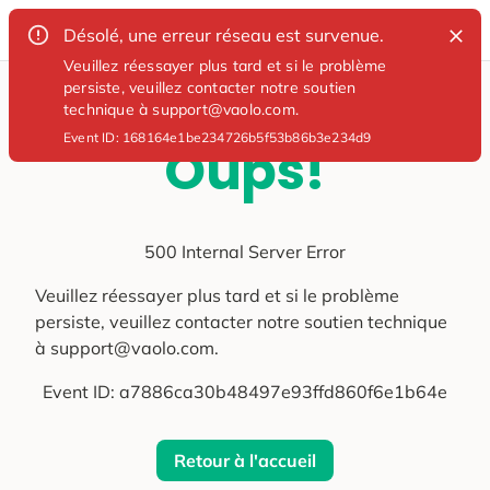
Désolé, une erreur réseau est survenue.
Veuillez réessayer plus tard et si le problème
persiste, veuillez contacter notre soutien
technique à support@vaolo.com.
Event ID:
168164e1be234726b5f53b86b3e234d9
Oups!
500 Internal Server Error
Veuillez réessayer plus tard et si le problème
persiste, veuillez contacter notre soutien technique
à support@vaolo.com.
Event ID:
a7886ca30b48497e93ffd860f6e1b64e
Retour à l'accueil