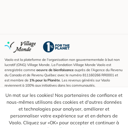
Vaolo est la plateforme de l'organisation non gouvernementale à but non
lucratif (ONG) Village Monde. La Fondation Village Monde Vaolo est
enregistrée comme
oeuvre de bienfaisance
auprès de l’Agence du Revenu
du Canada et de Revenu Québec avec le numéro 811160266 RR0001 et
est membre de
1% pour la Planète
. Les revenus générés sur Vaolo
reviennent à 100% aux initiatives dans les communautés.
Un mot sur les cookies! Nos partenaires de confiance et
S'inscrire à l'infolettre
nous-mêmes utilisons des cookies et d'autres données
Pour connaître les nouveautés, suivre nos explorateurs et recevoir des
astuces pour des voyages plus conscients.
et technologies pour analyser, améliorer et
personnaliser votre expérience sur et en dehors de
Ton courriel
Envoyer
Vaolo. Cliquez sur «OK» pour accepter et continuer à