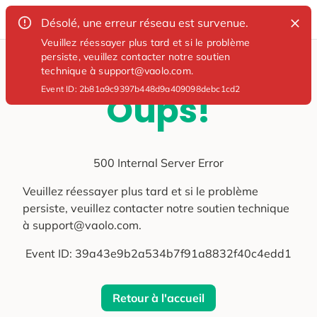
Désolé, une erreur réseau est survenue.
Veuillez réessayer plus tard et si le problème
persiste, veuillez contacter notre soutien
technique à support@vaolo.com.
Event ID:
2b81a9c9397b448d9a409098debc1cd2
Oups!
500 Internal Server Error
Veuillez réessayer plus tard et si le problème
persiste, veuillez contacter notre soutien technique
à support@vaolo.com.
Event ID:
39a43e9b2a534b7f91a8832f40c4edd1
Retour à l'accueil