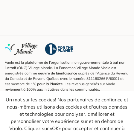
Vaolo est la plateforme de l'organisation non gouvernementale à but non
lucratif (ONG) Village Monde. La Fondation Village Monde Vaolo est
enregistrée comme
oeuvre de bienfaisance
auprès de l’Agence du Revenu
du Canada et de Revenu Québec avec le numéro 811160266 RR0001 et
est membre de
1% pour la Planète
. Les revenus générés sur Vaolo
reviennent à 100% aux initiatives dans les communautés.
Un mot sur les cookies! Nos partenaires de confiance et
S'inscrire à l'infolettre
nous-mêmes utilisons des cookies et d'autres données
Pour connaître les nouveautés, suivre nos explorateurs et recevoir des
astuces pour des voyages plus conscients.
et technologies pour analyser, améliorer et
personnaliser votre expérience sur et en dehors de
Ton courriel
Envoyer
Vaolo. Cliquez sur «OK» pour accepter et continuer à