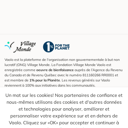
Vaolo est la plateforme de l'organisation non gouvernementale à but non
lucratif (ONG) Village Monde. La Fondation Village Monde Vaolo est
enregistrée comme
oeuvre de bienfaisance
auprès de l’Agence du Revenu
du Canada et de Revenu Québec avec le numéro 811160266 RR0001 et
est membre de
1% pour la Planète
. Les revenus générés sur Vaolo
reviennent à 100% aux initiatives dans les communautés.
Un mot sur les cookies! Nos partenaires de confiance et
S'inscrire à l'infolettre
nous-mêmes utilisons des cookies et d'autres données
Pour connaître les nouveautés, suivre nos explorateurs et recevoir des
astuces pour des voyages plus conscients.
et technologies pour analyser, améliorer et
personnaliser votre expérience sur et en dehors de
Ton courriel
Envoyer
Vaolo. Cliquez sur «OK» pour accepter et continuer à