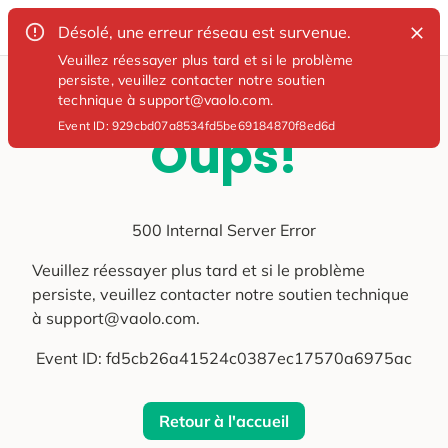
Désolé, une erreur réseau est survenue.
Veuillez réessayer plus tard et si le problème
persiste, veuillez contacter notre soutien
technique à support@vaolo.com.
Event ID:
929cbd07a8534fd5be69184870f8ed6d
Oups!
500 Internal Server Error
Veuillez réessayer plus tard et si le problème
persiste, veuillez contacter notre soutien technique
à support@vaolo.com.
Event ID:
fd5cb26a41524c0387ec17570a6975ac
Retour à l'accueil