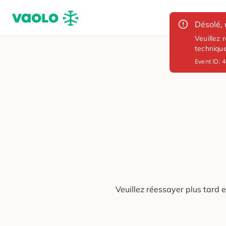
Désolé, 
Veuillez 
techniqu
Event ID:
4
Veuillez réessayer plus tard 