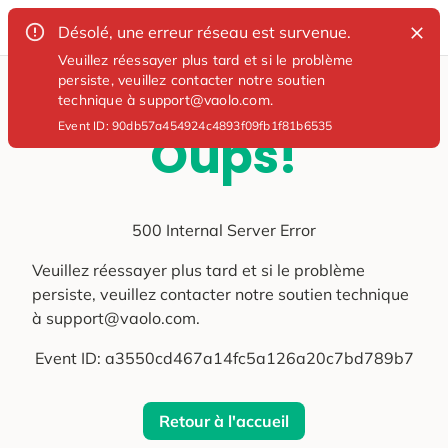
Désolé, une erreur réseau est survenue.
Veuillez réessayer plus tard et si le problème
persiste, veuillez contacter notre soutien
technique à support@vaolo.com.
Event ID:
90db57a454924c4893f09fb1f81b6535
Oups!
500 Internal Server Error
Veuillez réessayer plus tard et si le problème
persiste, veuillez contacter notre soutien technique
à support@vaolo.com.
Event ID:
a3550cd467a14fc5a126a20c7bd789b7
Retour à l'accueil