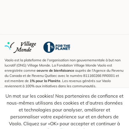
Vaolo est la plateforme de l'organisation non gouvernementale à but non
lucratif (ONG) Village Monde. La Fondation Village Monde Vaolo est
enregistrée comme
oeuvre de bienfaisance
auprès de l’Agence du Revenu
du Canada et de Revenu Québec avec le numéro 811160266 RR0001 et
est membre de
1% pour la Planète
. Les revenus générés sur Vaolo
reviennent à 100% aux initiatives dans les communautés.
Un mot sur les cookies! Nos partenaires de confiance et
S'inscrire à l'infolettre
nous-mêmes utilisons des cookies et d'autres données
Pour connaître les nouveautés, suivre nos explorateurs et recevoir des
astuces pour des voyages plus conscients.
et technologies pour analyser, améliorer et
personnaliser votre expérience sur et en dehors de
Ton courriel
Envoyer
Vaolo. Cliquez sur «OK» pour accepter et continuer à