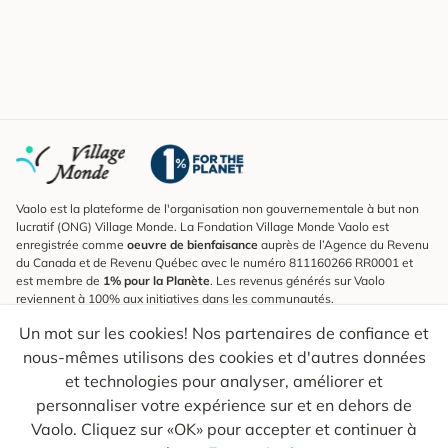
Vaolo est la plateforme de l'organisation non gouvernementale à but non
lucratif (ONG) Village Monde. La Fondation Village Monde Vaolo est
enregistrée comme
oeuvre de bienfaisance
auprès de l’Agence du Revenu
du Canada et de Revenu Québec avec le numéro 811160266 RR0001 et
est membre de
1% pour la Planète
. Les revenus générés sur Vaolo
reviennent à 100% aux initiatives dans les communautés.
Un mot sur les cookies! Nos partenaires de confiance et
S'inscrire à l'infolettre
nous-mêmes utilisons des cookies et d'autres données
Pour connaître les nouveautés, suivre nos explorateurs et recevoir des
astuces pour des voyages plus conscients.
et technologies pour analyser, améliorer et
personnaliser votre expérience sur et en dehors de
Ton courriel
Envoyer
Vaolo. Cliquez sur «OK» pour accepter et continuer à