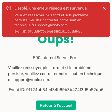
Désolé, une erreur réseau est survenue.
Veuillez réessayer plus tard et si le problème
persiste, veuillez contacter notre soutien
technique à support@vaolo.com.
Event ID:
37abbf9f70e14a86882c91d2a1fdf4ea
Oups!
500 Internal Server Error
Veuillez réessayer plus tard et si le problème
persiste, veuillez contacter notre soutien technique
à support@vaolo.com.
Event ID:
9f124bb34e434b89b3b474f3d5b52aa6
Retour à l'accueil