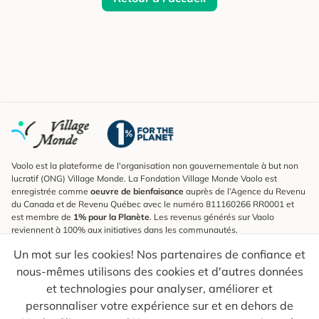
Vaolo est la plateforme de l'organisation non gouvernementale à but non
lucratif (ONG) Village Monde. La Fondation Village Monde Vaolo est
enregistrée comme
oeuvre de bienfaisance
auprès de l’Agence du Revenu
du Canada et de Revenu Québec avec le numéro 811160266 RR0001 et
est membre de
1% pour la Planète
. Les revenus générés sur Vaolo
reviennent à 100% aux initiatives dans les communautés.
Un mot sur les cookies! Nos partenaires de confiance et
S'inscrire à l'infolettre
nous-mêmes utilisons des cookies et d'autres données
Pour connaître les nouveautés, suivre nos explorateurs et recevoir des
astuces pour des voyages plus conscients.
et technologies pour analyser, améliorer et
personnaliser votre expérience sur et en dehors de
Ton courriel
Envoyer