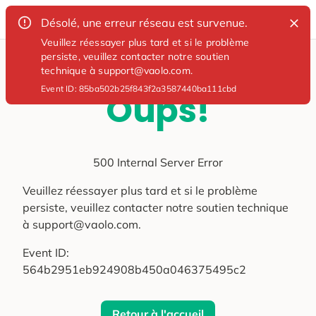
Désolé, une erreur réseau est survenue.
Veuillez réessayer plus tard et si le problème
persiste, veuillez contacter notre soutien
technique à support@vaolo.com.
Event ID:
85ba502b25f843f2a3587440ba111cbd
Oups!
500 Internal Server Error
Veuillez réessayer plus tard et si le problème
persiste, veuillez contacter notre soutien technique
à support@vaolo.com.
Event ID:
564b2951eb924908b450a046375495c2
Retour à l'accueil