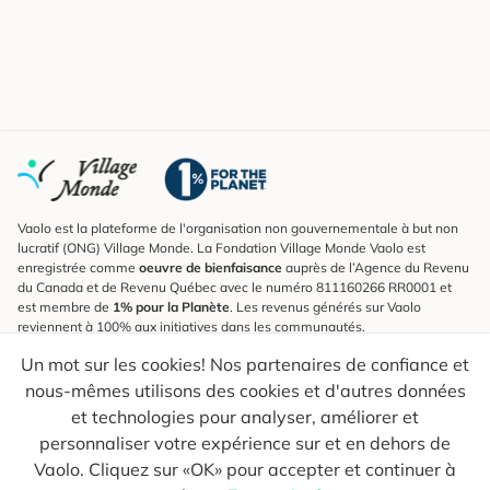
Vaolo est la plateforme de l'organisation non gouvernementale à but non
lucratif (ONG) Village Monde. La Fondation Village Monde Vaolo est
enregistrée comme
oeuvre de bienfaisance
auprès de l’Agence du Revenu
du Canada et de Revenu Québec avec le numéro 811160266 RR0001 et
est membre de
1% pour la Planète
. Les revenus générés sur Vaolo
reviennent à 100% aux initiatives dans les communautés.
Un mot sur les cookies! Nos partenaires de confiance et
S'inscrire à l'infolettre
nous-mêmes utilisons des cookies et d'autres données
Pour connaître les nouveautés, suivre nos explorateurs et recevoir des
astuces pour des voyages plus conscients.
et technologies pour analyser, améliorer et
personnaliser votre expérience sur et en dehors de
Ton courriel
Envoyer
Vaolo. Cliquez sur «OK» pour accepter et continuer à