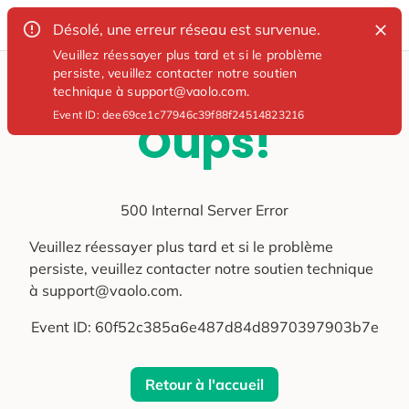
Désolé, une erreur réseau est survenue.
Veuillez réessayer plus tard et si le problème
persiste, veuillez contacter notre soutien
technique à support@vaolo.com.
Event ID:
dee69ce1c77946c39f88f24514823216
Oups!
500 Internal Server Error
Veuillez réessayer plus tard et si le problème
persiste, veuillez contacter notre soutien technique
à support@vaolo.com.
Event ID:
60f52c385a6e487d84d8970397903b7e
Retour à l'accueil