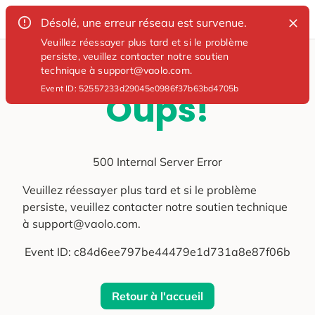
Désolé, une erreur réseau est survenue.
Veuillez réessayer plus tard et si le problème
persiste, veuillez contacter notre soutien
technique à support@vaolo.com.
Event ID:
52557233d29045e0986f37b63bd4705b
Oups!
500 Internal Server Error
Veuillez réessayer plus tard et si le problème
persiste, veuillez contacter notre soutien technique
à support@vaolo.com.
Event ID:
c84d6ee797be44479e1d731a8e87f06b
Retour à l'accueil