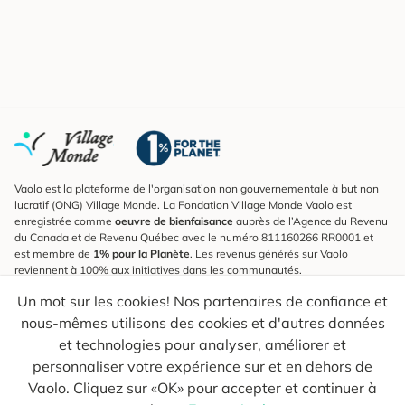
Vaolo est la plateforme de l'organisation non gouvernementale à but non
lucratif (ONG) Village Monde. La Fondation Village Monde Vaolo est
enregistrée comme
oeuvre de bienfaisance
auprès de l’Agence du Revenu
du Canada et de Revenu Québec avec le numéro 811160266 RR0001 et
est membre de
1% pour la Planète
. Les revenus générés sur Vaolo
reviennent à 100% aux initiatives dans les communautés.
Un mot sur les cookies! Nos partenaires de confiance et
S'inscrire à l'infolettre
nous-mêmes utilisons des cookies et d'autres données
Pour connaître les nouveautés, suivre nos explorateurs et recevoir des
astuces pour des voyages plus conscients.
et technologies pour analyser, améliorer et
personnaliser votre expérience sur et en dehors de
Ton courriel
Envoyer
Vaolo. Cliquez sur «OK» pour accepter et continuer à