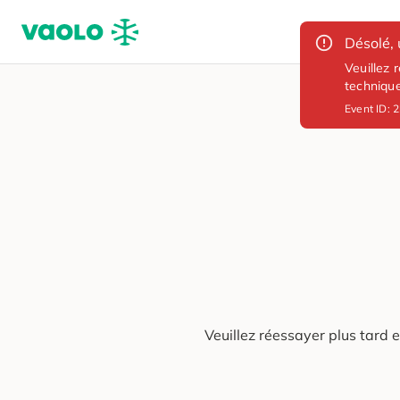
Désolé, 
Veuillez 
techniqu
Event ID:
2
Veuillez réessayer plus tard 