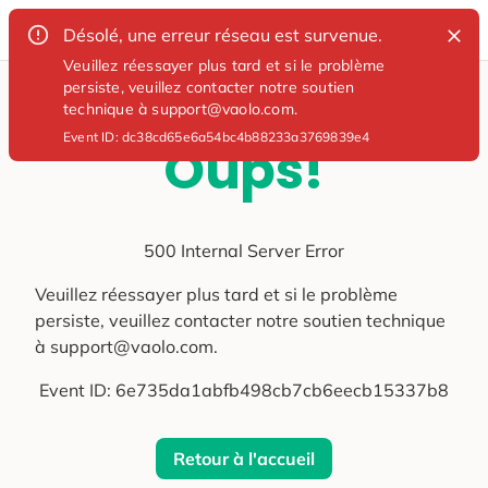
Désolé, une erreur réseau est survenue.
Veuillez réessayer plus tard et si le problème
persiste, veuillez contacter notre soutien
technique à support@vaolo.com.
Event ID:
dc38cd65e6a54bc4b88233a3769839e4
Oups!
500 Internal Server Error
Veuillez réessayer plus tard et si le problème
persiste, veuillez contacter notre soutien technique
à support@vaolo.com.
Event ID:
6e735da1abfb498cb7cb6eecb15337b8
Retour à l'accueil