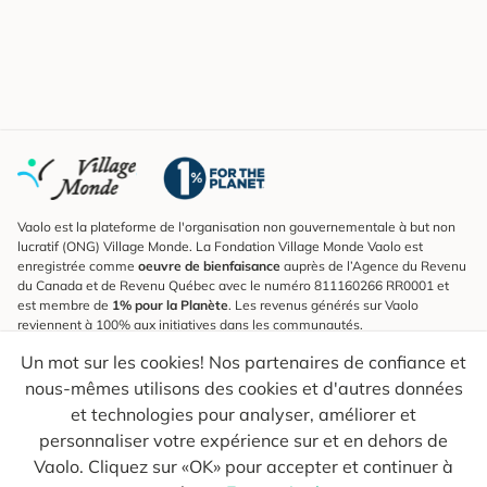
Vaolo est la plateforme de l'organisation non gouvernementale à but non
lucratif (ONG) Village Monde. La Fondation Village Monde Vaolo est
enregistrée comme
oeuvre de bienfaisance
auprès de l’Agence du Revenu
du Canada et de Revenu Québec avec le numéro 811160266 RR0001 et
est membre de
1% pour la Planète
. Les revenus générés sur Vaolo
reviennent à 100% aux initiatives dans les communautés.
Un mot sur les cookies! Nos partenaires de confiance et
S'inscrire à l'infolettre
nous-mêmes utilisons des cookies et d'autres données
Pour connaître les nouveautés, suivre nos explorateurs et recevoir des
astuces pour des voyages plus conscients.
et technologies pour analyser, améliorer et
personnaliser votre expérience sur et en dehors de
Ton courriel
Envoyer
Vaolo. Cliquez sur «OK» pour accepter et continuer à