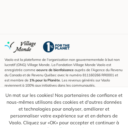
Vaolo est la plateforme de l'organisation non gouvernementale à but non
lucratif (ONG) Village Monde. La Fondation Village Monde Vaolo est
enregistrée comme
oeuvre de bienfaisance
auprès de l’Agence du Revenu
du Canada et de Revenu Québec avec le numéro 811160266 RR0001 et
est membre de
1% pour la Planète
. Les revenus générés sur Vaolo
reviennent à 100% aux initiatives dans les communautés.
Un mot sur les cookies! Nos partenaires de confiance et
S'inscrire à l'infolettre
nous-mêmes utilisons des cookies et d'autres données
Pour connaître les nouveautés, suivre nos explorateurs et recevoir des
astuces pour des voyages plus conscients.
et technologies pour analyser, améliorer et
personnaliser votre expérience sur et en dehors de
Ton courriel
Envoyer
Vaolo. Cliquez sur «OK» pour accepter et continuer à