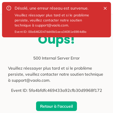
Désolé, une erreur réseau est survenue.
Veuillez réessayer plus tard et si le problème
persiste, veuillez contacter notre soutien
technique à support@vaolo.com.
Event ID:
00a6462047dd48d1aea34081e6984d8a
Oups!
500 Internal Server Error
Veuillez réessayer plus tard et si le problème
persiste, veuillez contacter notre soutien technique
à support@vaolo.com.
Event ID:
5fa4bfdfc469433a92cfb30d9968f172
Retour à l'accueil