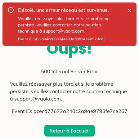
Désolé, une erreur réseau est survenue.
Veuillez réessayer plus tard et si le problème
persiste, veuillez contacter notre soutien
technique à support@vaolo.com.
Event ID:
412a94cc808844189e0ab24e6a97dee3
Oups!
500 Internal Server Error
Veuillez réessayer plus tard et si le problème
persiste, veuillez contacter notre soutien technique
à support@vaolo.com.
Event ID:
dcecd77672a240c2a9ae9793fe7ce267
Retour à l'accueil