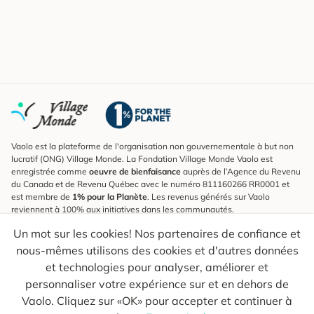
Vaolo est la plateforme de l'organisation non gouvernementale à but non
lucratif (ONG) Village Monde. La Fondation Village Monde Vaolo est
enregistrée comme
oeuvre de bienfaisance
auprès de l’Agence du Revenu
du Canada et de Revenu Québec avec le numéro 811160266 RR0001 et
est membre de
1% pour la Planète
. Les revenus générés sur Vaolo
reviennent à 100% aux initiatives dans les communautés.
Un mot sur les cookies! Nos partenaires de confiance et
S'inscrire à l'infolettre
nous-mêmes utilisons des cookies et d'autres données
Pour connaître les nouveautés, suivre nos explorateurs et recevoir des
astuces pour des voyages plus conscients.
et technologies pour analyser, améliorer et
personnaliser votre expérience sur et en dehors de
Ton courriel
Envoyer
Vaolo. Cliquez sur «OK» pour accepter et continuer à