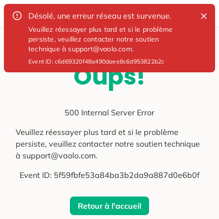
Désolé, une erreur réseau est survenue.
Veuillez réessayer plus tard et si le problème
persiste, veuillez contacter notre soutien
technique à support@vaolo.com.
Event ID:
c6d69320f48a490daee8c6d953822b2c
Oups!
500 Internal Server Error
Veuillez réessayer plus tard et si le problème
persiste, veuillez contacter notre soutien technique
à support@vaolo.com.
Event ID:
5f59fbfe53a84ba3b2da9a887d0e6b0f
Retour à l'accueil