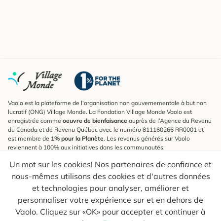
Vaolo est la plateforme de l'organisation non gouvernementale à but non
lucratif (ONG) Village Monde. La Fondation Village Monde Vaolo est
enregistrée comme
oeuvre de bienfaisance
auprès de l’Agence du Revenu
du Canada et de Revenu Québec avec le numéro 811160266 RR0001 et
est membre de
1% pour la Planète
. Les revenus générés sur Vaolo
reviennent à 100% aux initiatives dans les communautés.
Un mot sur les cookies! Nos partenaires de confiance et
S'inscrire à l'infolettre
nous-mêmes utilisons des cookies et d'autres données
Pour connaître les nouveautés, suivre nos explorateurs et recevoir des
astuces pour des voyages plus conscients.
et technologies pour analyser, améliorer et
personnaliser votre expérience sur et en dehors de
Ton courriel
Envoyer
Vaolo. Cliquez sur «OK» pour accepter et continuer à