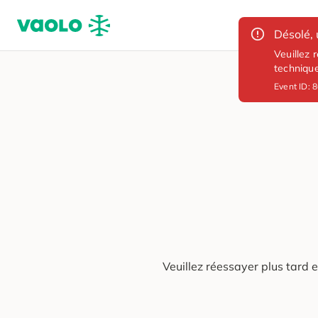
Désolé, 
Veuillez 
techniqu
Event ID:
8
Veuillez réessayer plus tard 