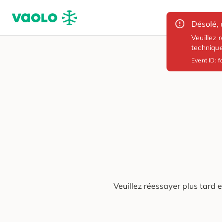
Désolé, 
Veuillez 
techniqu
Event ID:
f
Veuillez réessayer plus tard 