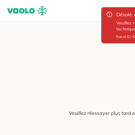
Désolé, 
Veuillez 
techniqu
Event ID:
5
Veuillez réessayer plus tard 