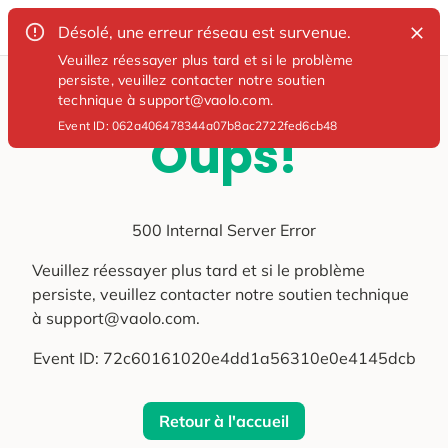
Désolé, une erreur réseau est survenue.
Veuillez réessayer plus tard et si le problème
persiste, veuillez contacter notre soutien
technique à support@vaolo.com.
Event ID:
062a406478344a07b8ac2722fed6cb48
Oups!
500 Internal Server Error
Veuillez réessayer plus tard et si le problème
persiste, veuillez contacter notre soutien technique
à support@vaolo.com.
Event ID:
72c60161020e4dd1a56310e0e4145dcb
Retour à l'accueil