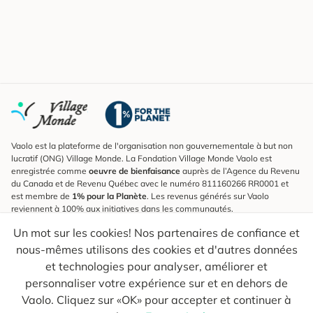
Vaolo est la plateforme de l'organisation non gouvernementale à but non
lucratif (ONG) Village Monde. La Fondation Village Monde Vaolo est
enregistrée comme
oeuvre de bienfaisance
auprès de l’Agence du Revenu
du Canada et de Revenu Québec avec le numéro 811160266 RR0001 et
est membre de
1% pour la Planète
. Les revenus générés sur Vaolo
reviennent à 100% aux initiatives dans les communautés.
Un mot sur les cookies! Nos partenaires de confiance et
S'inscrire à l'infolettre
nous-mêmes utilisons des cookies et d'autres données
Pour connaître les nouveautés, suivre nos explorateurs et recevoir des
astuces pour des voyages plus conscients.
et technologies pour analyser, améliorer et
personnaliser votre expérience sur et en dehors de
Ton courriel
Envoyer
Vaolo. Cliquez sur «OK» pour accepter et continuer à