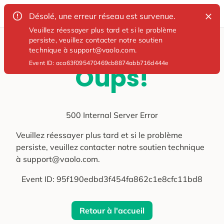
Désolé, une erreur réseau est survenue.
Veuillez réessayer plus tard et si le problème
persiste, veuillez contacter notre soutien
technique à support@vaolo.com.
Event ID:
aca63f095470469cb8874abb716d444e
Oups!
500 Internal Server Error
Veuillez réessayer plus tard et si le problème
persiste, veuillez contacter notre soutien technique
à support@vaolo.com.
Event ID:
95f190edbd3f454fa862c1e8cfc11bd8
Retour à l'accueil