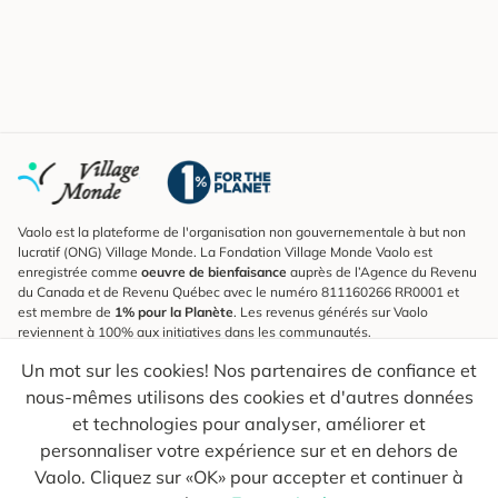
Vaolo est la plateforme de l'organisation non gouvernementale à but non
lucratif (ONG) Village Monde. La Fondation Village Monde Vaolo est
enregistrée comme
oeuvre de bienfaisance
auprès de l’Agence du Revenu
du Canada et de Revenu Québec avec le numéro 811160266 RR0001 et
est membre de
1% pour la Planète
. Les revenus générés sur Vaolo
reviennent à 100% aux initiatives dans les communautés.
Un mot sur les cookies! Nos partenaires de confiance et
S'inscrire à l'infolettre
nous-mêmes utilisons des cookies et d'autres données
Pour connaître les nouveautés, suivre nos explorateurs et recevoir des
astuces pour des voyages plus conscients.
et technologies pour analyser, améliorer et
personnaliser votre expérience sur et en dehors de
Ton courriel
Envoyer
Vaolo. Cliquez sur «OK» pour accepter et continuer à