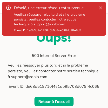
Désolé, une erreur réseau est survenue.
Veuillez réessayer plus tard et si le problème
persiste, veuillez contacter notre soutien
technique à support@vaolo.com.
Event ID:
1e6b3d1a125645b5a8ae020da1ffe8d5
Oups!
500 Internal Server Error
Veuillez réessayer plus tard et si le problème
persiste, veuillez contacter notre soutien technique
à support@vaolo.com.
Event ID:
de68d519710f4e1ab95708d079f4c066
Retour à l'accueil