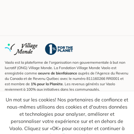
Vaolo est la plateforme de l'organisation non gouvernementale à but non
lucratif (ONG) Village Monde. La Fondation Village Monde Vaolo est
enregistrée comme
oeuvre de bienfaisance
auprès de l’Agence du Revenu
du Canada et de Revenu Québec avec le numéro 811160266 RR0001 et
est membre de
1% pour la Planète
. Les revenus générés sur Vaolo
reviennent à 100% aux initiatives dans les communautés.
Un mot sur les cookies! Nos partenaires de confiance et
S'inscrire à l'infolettre
nous-mêmes utilisons des cookies et d'autres données
Pour connaître les nouveautés, suivre nos explorateurs et recevoir des
astuces pour des voyages plus conscients.
et technologies pour analyser, améliorer et
personnaliser votre expérience sur et en dehors de
Ton courriel
Envoyer
Vaolo. Cliquez sur «OK» pour accepter et continuer à