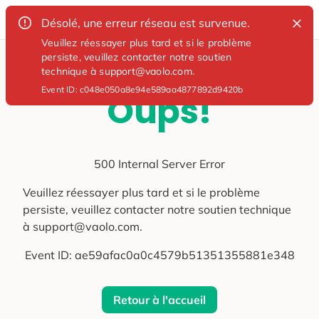
Désolé, une erreur réseau est survenue.
Veuillez réessayer plus tard et si le problème
persiste, veuillez contacter notre soutien
technique à support@vaolo.com.
Event ID:
c048e050a8e94e589aa4877892d9420b
Oups!
500 Internal Server Error
Veuillez réessayer plus tard et si le problème
persiste, veuillez contacter notre soutien technique
à support@vaolo.com.
Event ID:
ae59afac0a0c4579b51351355881e348
Retour à l'accueil