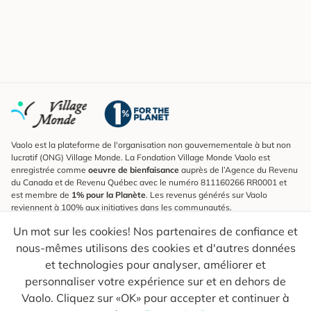
Vaolo est la plateforme de l'organisation non gouvernementale à but non
lucratif (ONG) Village Monde. La Fondation Village Monde Vaolo est
enregistrée comme
oeuvre de bienfaisance
auprès de l’Agence du Revenu
du Canada et de Revenu Québec avec le numéro 811160266 RR0001 et
est membre de
1% pour la Planète
. Les revenus générés sur Vaolo
reviennent à 100% aux initiatives dans les communautés.
Un mot sur les cookies! Nos partenaires de confiance et
S'inscrire à l'infolettre
nous-mêmes utilisons des cookies et d'autres données
Pour connaître les nouveautés, suivre nos explorateurs et recevoir des
astuces pour des voyages plus conscients.
et technologies pour analyser, améliorer et
personnaliser votre expérience sur et en dehors de
Ton courriel
Envoyer
Vaolo. Cliquez sur «OK» pour accepter et continuer à