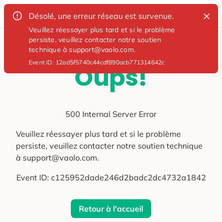
Désolé, une erreur réseau est survenue.
Veuillez réessayer plus tard et si le problème
persiste, veuillez contacter notre soutien
technique à support@vaolo.com.
Event ID:
12ad5f5740c44cdf890acb771314642c
Oups!
500 Internal Server Error
Veuillez réessayer plus tard et si le problème
persiste, veuillez contacter notre soutien technique
à support@vaolo.com.
Event ID:
c125952dade246d2badc2dc4732a1842
Retour à l'accueil