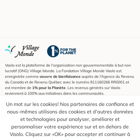
Vaolo est la plateforme de l'organisation non gouvernementale à but non
lucratif (ONG) Village Monde. La Fondation Village Monde Vaolo est
enregistrée comme
oeuvre de bienfaisance
auprès de l’Agence du Revenu
du Canada et de Revenu Québec avec le numéro 811160266 RR0001 et
est membre de
1% pour la Planète
. Les revenus générés sur Vaolo
reviennent à 100% aux initiatives dans les communautés.
Un mot sur les cookies! Nos partenaires de confiance et
S'inscrire à l'infolettre
nous-mêmes utilisons des cookies et d'autres données
Pour connaître les nouveautés, suivre nos explorateurs et recevoir des
astuces pour des voyages plus conscients.
et technologies pour analyser, améliorer et
personnaliser votre expérience sur et en dehors de
Ton courriel
Envoyer
Vaolo. Cliquez sur «OK» pour accepter et continuer à