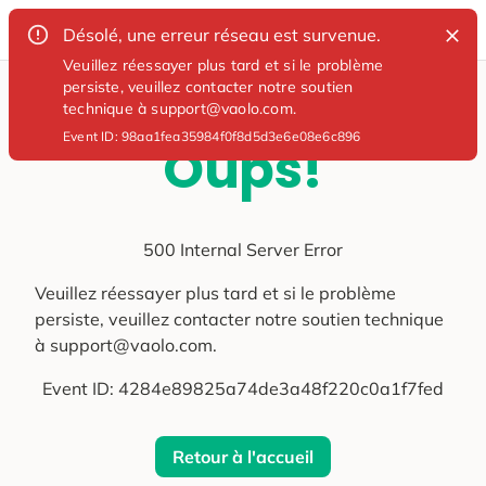
Désolé, une erreur réseau est survenue.
Veuillez réessayer plus tard et si le problème
persiste, veuillez contacter notre soutien
technique à support@vaolo.com.
Event ID:
98aa1fea35984f0f8d5d3e6e08e6c896
Oups!
500 Internal Server Error
Veuillez réessayer plus tard et si le problème
persiste, veuillez contacter notre soutien technique
à support@vaolo.com.
Event ID:
4284e89825a74de3a48f220c0a1f7fed
Retour à l'accueil