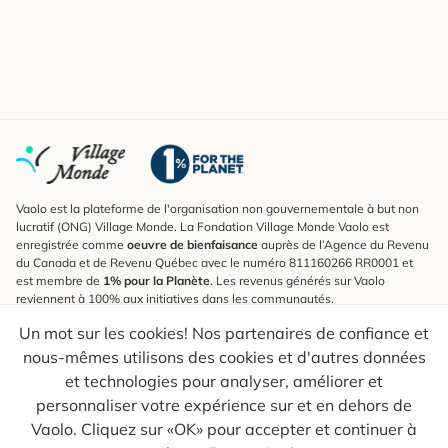
Vaolo est la plateforme de l'organisation non gouvernementale à but non
lucratif (ONG) Village Monde. La Fondation Village Monde Vaolo est
enregistrée comme
oeuvre de bienfaisance
auprès de l’Agence du Revenu
du Canada et de Revenu Québec avec le numéro 811160266 RR0001 et
est membre de
1% pour la Planète
. Les revenus générés sur Vaolo
reviennent à 100% aux initiatives dans les communautés.
Un mot sur les cookies! Nos partenaires de confiance et
S'inscrire à l'infolettre
nous-mêmes utilisons des cookies et d'autres données
Pour connaître les nouveautés, suivre nos explorateurs et recevoir des
astuces pour des voyages plus conscients.
et technologies pour analyser, améliorer et
personnaliser votre expérience sur et en dehors de
Ton courriel
Envoyer
Vaolo. Cliquez sur «OK» pour accepter et continuer à