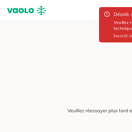
Désolé, 
Veuillez 
techniqu
Event ID:
b
Veuillez réessayer plus tard 