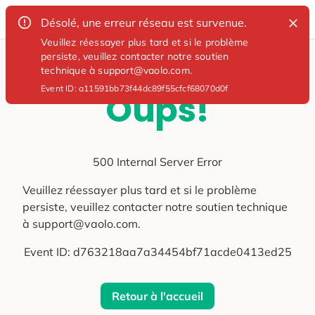
Désolé, une erreur réseau est survenue.
Veuillez réessayer plus tard et si le problème
persiste, veuillez contacter notre soutien
technique à support@vaolo.com.
Event ID:
a11591bb73f44dc89f55cfcf68070d0f
Oups!
500 Internal Server Error
Veuillez réessayer plus tard et si le problème
persiste, veuillez contacter notre soutien technique
à support@vaolo.com.
Event ID:
d763218aa7a34454bf71acde0413ed25
Retour à l'accueil