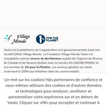
Vaolo est la plateforme de l'organisation non gouvernementale à but non
lucratif (ONG) Village Monde. La Fondation Village Monde Vaolo est
enregistrée comme
oeuvre de bienfaisance
auprès de l’Agence du Revenu
du Canada et de Revenu Québec avec le numéro 811160266 RR0001 et
est membre de
1% pour la Planète
. Les revenus générés sur Vaolo
reviennent à 100% aux initiatives dans les communautés.
Un mot sur les cookies! Nos partenaires de confiance et
S'inscrire à l'infolettre
nous-mêmes utilisons des cookies et d'autres données
Pour connaître les nouveautés, suivre nos explorateurs et recevoir des
astuces pour des voyages plus conscients.
et technologies pour analyser, améliorer et
personnaliser votre expérience sur et en dehors de
Ton courriel
Envoyer
Vaolo. Cliquez sur «OK» pour accepter et continuer à