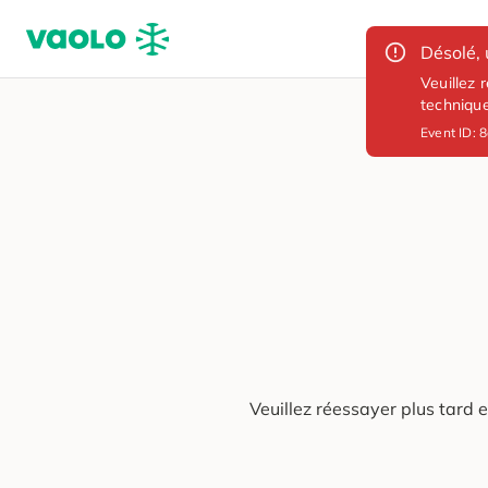
Désolé, 
Veuillez 
techniqu
Event ID:
8
Veuillez réessayer plus tard 