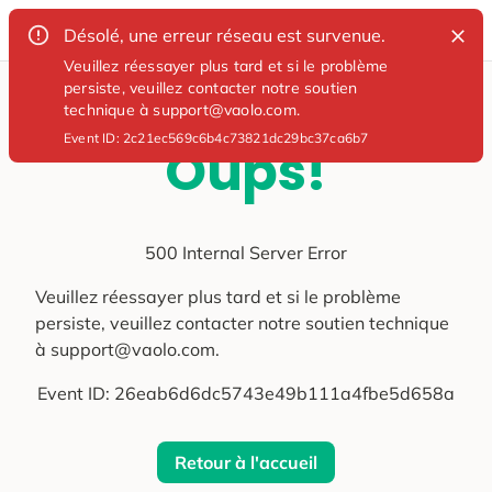
Désolé, une erreur réseau est survenue.
Veuillez réessayer plus tard et si le problème
persiste, veuillez contacter notre soutien
technique à support@vaolo.com.
Event ID:
2c21ec569c6b4c73821dc29bc37ca6b7
Oups!
500 Internal Server Error
Veuillez réessayer plus tard et si le problème
persiste, veuillez contacter notre soutien technique
à support@vaolo.com.
Event ID:
26eab6d6dc5743e49b111a4fbe5d658a
Retour à l'accueil