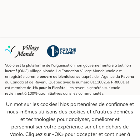
Vaolo est la plateforme de l'organisation non gouvernementale à but non
lucratif (ONG) Village Monde. La Fondation Village Monde Vaolo est
enregistrée comme
oeuvre de bienfaisance
auprès de l’Agence du Revenu
du Canada et de Revenu Québec avec le numéro 811160266 RR0001 et
est membre de
1% pour la Planète
. Les revenus générés sur Vaolo
reviennent à 100% aux initiatives dans les communautés.
Un mot sur les cookies! Nos partenaires de confiance et
S'inscrire à l'infolettre
nous-mêmes utilisons des cookies et d'autres données
Pour connaître les nouveautés, suivre nos explorateurs et recevoir des
astuces pour des voyages plus conscients.
et technologies pour analyser, améliorer et
personnaliser votre expérience sur et en dehors de
Ton courriel
Envoyer
Vaolo. Cliquez sur «OK» pour accepter et continuer à