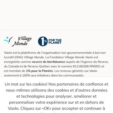
Vaolo est la plateforme de l'organisation non gouvernementale à but non
lucratif (ONG) Village Monde. La Fondation Village Monde Vaolo est
enregistrée comme
oeuvre de bienfaisance
auprès de l’Agence du Revenu
du Canada et de Revenu Québec avec le numéro 811160266 RR0001 et
est membre de
1% pour la Planète
. Les revenus générés sur Vaolo
reviennent à 100% aux initiatives dans les communautés.
Un mot sur les cookies! Nos partenaires de confiance et
S'inscrire à l'infolettre
nous-mêmes utilisons des cookies et d'autres données
Pour connaître les nouveautés, suivre nos explorateurs et recevoir des
astuces pour des voyages plus conscients.
et technologies pour analyser, améliorer et
personnaliser votre expérience sur et en dehors de
Ton courriel
Envoyer
Vaolo. Cliquez sur «OK» pour accepter et continuer à