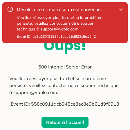
Désolé, une erreur réseau est survenue.
Veuillez réessayer plus tard et si le problème
persiste, veuillez contacter notre soutien
technique à support@vaolo.com.
Event ID:
ce3a160f21554c1dab15d622c5e12ff2
Oups!
500 Internal Server Error
Veuillez réessayer plus tard et si le problème
persiste, veuillez contacter notre soutien technique
à support@vaolo.com.
Event ID:
558c8911dcb948ce8ec8e9b61d9f6918
Retour à l'accueil