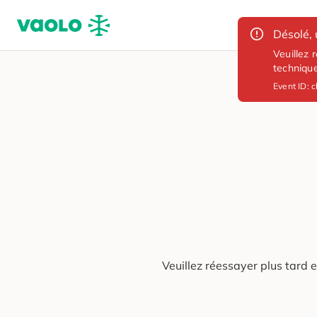
Désolé, 
Veuillez 
techniqu
Event ID:
c
Veuillez réessayer plus tard 