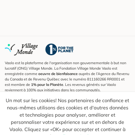
Vaolo est la plateforme de l'organisation non gouvernementale à but non
lucratif (ONG) Village Monde. La Fondation Village Monde Vaolo est
enregistrée comme
oeuvre de bienfaisance
auprès de l’Agence du Revenu
du Canada et de Revenu Québec avec le numéro 811160266 RR0001 et
est membre de
1% pour la Planète
. Les revenus générés sur Vaolo
reviennent à 100% aux initiatives dans les communautés.
Un mot sur les cookies! Nos partenaires de confiance et
S'inscrire à l'infolettre
nous-mêmes utilisons des cookies et d'autres données
Pour connaître les nouveautés, suivre nos explorateurs et recevoir des
astuces pour des voyages plus conscients.
et technologies pour analyser, améliorer et
personnaliser votre expérience sur et en dehors de
Ton courriel
Envoyer
Vaolo. Cliquez sur «OK» pour accepter et continuer à