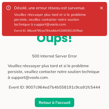
Désolé, une erreur réseau est survenue.
Veuillez réessayer plus tard et si le problème
persiste, veuillez contacter notre soutien
technique à support@vaolo.com.
Event ID:
88aa4795aa784adbb45266585130f8ad
Oups!
500 Internal Server Error
Veuillez réessayer plus tard et si le problème
persiste, veuillez contacter notre soutien technique
à support@vaolo.com.
Event ID:
9007c964ed7b4b558191c9ca91fc5444
Retour à l'accueil