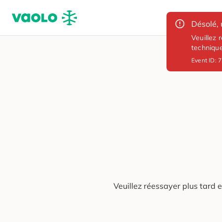
Désolé, 
Veuillez 
techniqu
Event ID:
7
Veuillez réessayer plus tard 