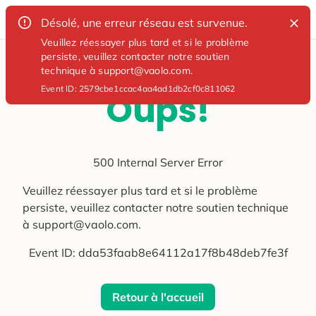
Désolé, une erreur réseau est survenue.
Veuillez réessayer plus tard et si le problème
persiste, veuillez contacter notre soutien
technique à support@vaolo.com.
Event ID:
2579cbe1ccac4aa4ad1db2cf0c811062
Oups!
500 Internal Server Error
Veuillez réessayer plus tard et si le problème
persiste, veuillez contacter notre soutien technique
à support@vaolo.com.
Event ID:
dda53faab8e64112a17f8b48deb7fe3f
Retour à l'accueil