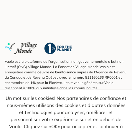
Vaolo est la plateforme de l'organisation non gouvernementale à but non
lucratif (ONG) Village Monde. La Fondation Village Monde Vaolo est
enregistrée comme
oeuvre de bienfaisance
auprès de l’Agence du Revenu
du Canada et de Revenu Québec avec le numéro 811160266 RR0001 et
est membre de
1% pour la Planète
. Les revenus générés sur Vaolo
reviennent à 100% aux initiatives dans les communautés.
Un mot sur les cookies! Nos partenaires de confiance et
S'inscrire à l'infolettre
nous-mêmes utilisons des cookies et d'autres données
Pour connaître les nouveautés, suivre nos explorateurs et recevoir des
astuces pour des voyages plus conscients.
et technologies pour analyser, améliorer et
personnaliser votre expérience sur et en dehors de
Ton courriel
Envoyer
Vaolo. Cliquez sur «OK» pour accepter et continuer à