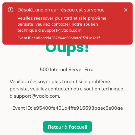
Désolé, une erreur réseau est survenue.
Veuillez réessayer plus tard et si le problème
persiste, veuillez contacter notre soutien
technique à support@vaolo.com.
Event ID:
e08eadd4367d44a59b8afc6f7d1c1d1f
Oups!
500 Internal Server Error
Veuillez réessayer plus tard et si le problème
persiste, veuillez contacter notre soutien technique
à support@vaolo.com.
Event ID:
e95400fe401a4ffe916693baec6e00ae
Retour à l'accueil