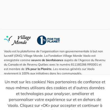
Vaolo est la plateforme de l'organisation non gouvernementale à but non
lucratif (ONG) Village Monde. La Fondation Village Monde Vaolo est
enregistrée comme
oeuvre de bienfaisance
auprès de l’Agence du Revenu
du Canada et de Revenu Québec avec le numéro 811160266 RR0001 et
est membre de
1% pour la Planète
. Les revenus générés sur Vaolo
reviennent à 100% aux initiatives dans les communautés.
Un mot sur les cookies! Nos partenaires de confiance et
S'inscrire à l'infolettre
nous-mêmes utilisons des cookies et d'autres données
Pour connaître les nouveautés, suivre nos explorateurs et recevoir des
astuces pour des voyages plus conscients.
et technologies pour analyser, améliorer et
personnaliser votre expérience sur et en dehors de
Ton courriel
Envoyer
Vaolo. Cliquez sur «OK» pour accepter et continuer à