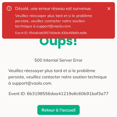
Désolé, une erreur réseau est survenue.
Veuillez réessayer plus tard et si le problème
persiste, veuillez contacter notre soutien
technique à support@vaolo.com.
Event ID:
f54a6cb65f5746de8c430e469d0cda9e
Oups!
500 Internal Server Error
Veuillez réessayer plus tard et si le problème
persiste, veuillez contacter notre soutien technique
à support@vaolo.com.
Event ID:
6b3198556daa41219a6c60b91baf3a77
Retour à l'accueil