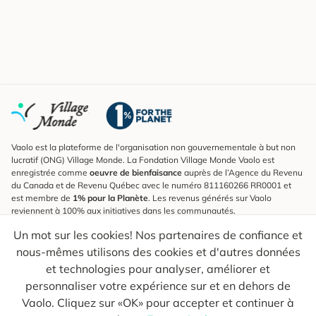
Vaolo est la plateforme de l'organisation non gouvernementale à but non
lucratif (ONG) Village Monde. La Fondation Village Monde Vaolo est
enregistrée comme
oeuvre de bienfaisance
auprès de l’Agence du Revenu
du Canada et de Revenu Québec avec le numéro 811160266 RR0001 et
est membre de
1% pour la Planète
. Les revenus générés sur Vaolo
reviennent à 100% aux initiatives dans les communautés.
Un mot sur les cookies! Nos partenaires de confiance et
S'inscrire à l'infolettre
nous-mêmes utilisons des cookies et d'autres données
Pour connaître les nouveautés, suivre nos explorateurs et recevoir des
astuces pour des voyages plus conscients.
et technologies pour analyser, améliorer et
personnaliser votre expérience sur et en dehors de
Ton courriel
Envoyer
Vaolo. Cliquez sur «OK» pour accepter et continuer à