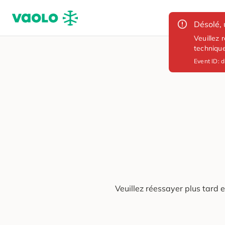
Désolé, 
Veuillez 
techniqu
Event ID:
d
Veuillez réessayer plus tard 