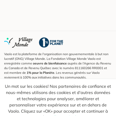
Vaolo est la plateforme de l'organisation non gouvernementale à but non
lucratif (ONG) Village Monde. La Fondation Village Monde Vaolo est
enregistrée comme
oeuvre de bienfaisance
auprès de l’Agence du Revenu
du Canada et de Revenu Québec avec le numéro 811160266 RR0001 et
est membre de
1% pour la Planète
. Les revenus générés sur Vaolo
reviennent à 100% aux initiatives dans les communautés.
Un mot sur les cookies! Nos partenaires de confiance et
S'inscrire à l'infolettre
nous-mêmes utilisons des cookies et d'autres données
Pour connaître les nouveautés, suivre nos explorateurs et recevoir des
astuces pour des voyages plus conscients.
et technologies pour analyser, améliorer et
personnaliser votre expérience sur et en dehors de
Ton courriel
Envoyer
Vaolo. Cliquez sur «OK» pour accepter et continuer à