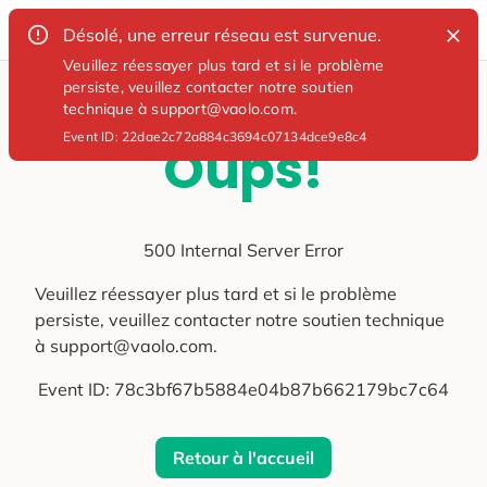
Désolé, une erreur réseau est survenue.
Veuillez réessayer plus tard et si le problème
persiste, veuillez contacter notre soutien
technique à support@vaolo.com.
Event ID:
22dae2c72a884c3694c07134dce9e8c4
Oups!
500 Internal Server Error
Veuillez réessayer plus tard et si le problème
persiste, veuillez contacter notre soutien technique
à support@vaolo.com.
Event ID:
78c3bf67b5884e04b87b662179bc7c64
Retour à l'accueil