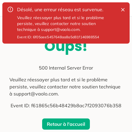
Désolé, une erreur réseau est survenue.
Veuillez réessayer plus tard et si le problème
persiste, veuillez contacter notre soutien
technique à support@vaolo.com.
Event ID:
6f05aee5457648aa8a5d81f146988554
Oups!
500 Internal Server Error
Veuillez réessayer plus tard et si le problème
persiste, veuillez contacter notre soutien technique
à support@vaolo.com.
Event ID:
f61865c56b48429b8ac7f2093076b358
Retour à l'accueil