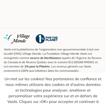
Vaolo est la plateforme de l'organisation non gouvernementale à but non
lucratif (ONG) Village Monde. La Fondation Village Monde Vaolo est
enregistrée comme
oeuvre de bienfaisance
auprès de l’Agence du Revenu
du Canada et de Revenu Québec avec le numéro 811160266 RR0001 et
est membre de
1% pour la Planète
. Les revenus générés sur Vaolo
reviennent à 100% aux initiatives dans les communautés.
Un mot sur les cookies! Nos partenaires de confiance et
S'inscrire à l'infolettre
nous-mêmes utilisons des cookies et d'autres données
Pour connaître les nouveautés, suivre nos explorateurs et recevoir des
astuces pour des voyages plus conscients.
et technologies pour analyser, améliorer et
personnaliser votre expérience sur et en dehors de
Ton courriel
Envoyer
Vaolo. Cliquez sur «OK» pour accepter et continuer à