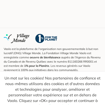
Vaolo est la plateforme de l'organisation non gouvernementale à but non
lucratif (ONG) Village Monde. La Fondation Village Monde Vaolo est
enregistrée comme
oeuvre de bienfaisance
auprès de l’Agence du Revenu
du Canada et de Revenu Québec avec le numéro 811160266 RR0001 et
est membre de
1% pour la Planète
. Les revenus générés sur Vaolo
reviennent à 100% aux initiatives dans les communautés.
Un mot sur les cookies! Nos partenaires de confiance et
S'inscrire à l'infolettre
nous-mêmes utilisons des cookies et d'autres données
Pour connaître les nouveautés, suivre nos explorateurs et recevoir des
astuces pour des voyages plus conscients.
et technologies pour analyser, améliorer et
personnaliser votre expérience sur et en dehors de
Ton courriel
Envoyer
Vaolo. Cliquez sur «OK» pour accepter et continuer à