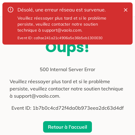
Désolé, une erreur réseau est survenue.
Veuillez réessayer plus tard et si le problème
persiste, veuillez contacter notre soutien
technique à support@vaolo.com.
Event ID:
ca9ae241a21c4906a5e36b5eb1300030
Oups!
500 Internal Server Error
Veuillez réessayer plus tard et si le problème
persiste, veuillez contacter notre soutien technique
à support@vaolo.com.
Event ID:
1b7b0c4cd72f4da0b973eea2dc63d4df
Retour à l'accueil