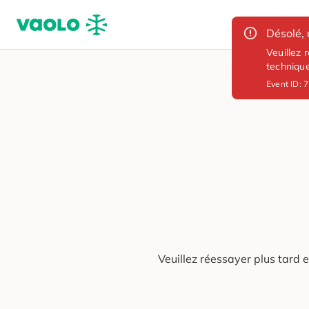
Désolé, 
Veuillez 
techniqu
Event ID:
7
Veuillez réessayer plus tard 