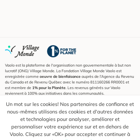
Vaolo est la plateforme de l'organisation non gouvernementale à but non
lucratif (ONG) Village Monde. La Fondation Village Monde Vaolo est
enregistrée comme
oeuvre de bienfaisance
auprès de l’Agence du Revenu
du Canada et de Revenu Québec avec le numéro 811160266 RR0001 et
est membre de
1% pour la Planète
. Les revenus générés sur Vaolo
reviennent à 100% aux initiatives dans les communautés.
Un mot sur les cookies! Nos partenaires de confiance et
S'inscrire à l'infolettre
nous-mêmes utilisons des cookies et d'autres données
Pour connaître les nouveautés, suivre nos explorateurs et recevoir des
astuces pour des voyages plus conscients.
et technologies pour analyser, améliorer et
personnaliser votre expérience sur et en dehors de
Ton courriel
Envoyer
Vaolo. Cliquez sur «OK» pour accepter et continuer à