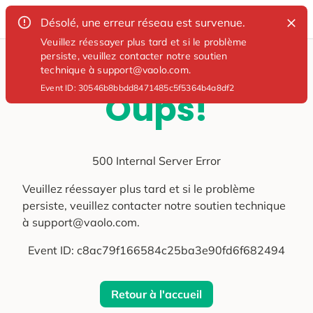
Désolé, une erreur réseau est survenue.
Veuillez réessayer plus tard et si le problème
persiste, veuillez contacter notre soutien
technique à support@vaolo.com.
Event ID:
30546b8bbdd8471485c5f5364b4a8df2
Oups!
500 Internal Server Error
Veuillez réessayer plus tard et si le problème
persiste, veuillez contacter notre soutien technique
à support@vaolo.com.
Event ID:
c8ac79f166584c25ba3e90fd6f682494
Retour à l'accueil