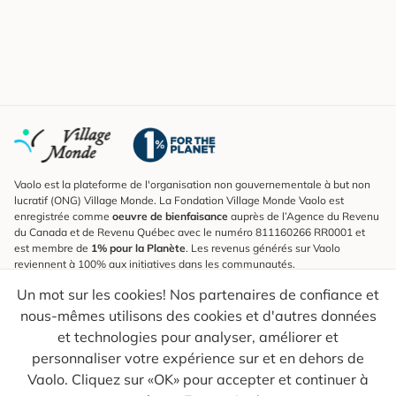
Vaolo est la plateforme de l'organisation non gouvernementale à but non
lucratif (ONG) Village Monde. La Fondation Village Monde Vaolo est
enregistrée comme
oeuvre de bienfaisance
auprès de l’Agence du Revenu
du Canada et de Revenu Québec avec le numéro 811160266 RR0001 et
est membre de
1% pour la Planète
. Les revenus générés sur Vaolo
reviennent à 100% aux initiatives dans les communautés.
Un mot sur les cookies! Nos partenaires de confiance et
S'inscrire à l'infolettre
nous-mêmes utilisons des cookies et d'autres données
Pour connaître les nouveautés, suivre nos explorateurs et recevoir des
astuces pour des voyages plus conscients.
et technologies pour analyser, améliorer et
personnaliser votre expérience sur et en dehors de
Ton courriel
Envoyer
Vaolo. Cliquez sur «OK» pour accepter et continuer à