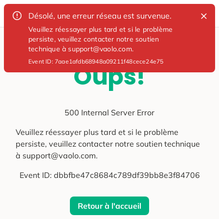
Désolé, une erreur réseau est survenue.
Veuillez réessayer plus tard et si le problème
persiste, veuillez contacter notre soutien
technique à support@vaolo.com.
Event ID:
7aae1afdb68948a09211f48cece24e75
Oups!
500 Internal Server Error
Veuillez réessayer plus tard et si le problème
persiste, veuillez contacter notre soutien technique
à support@vaolo.com.
Event ID:
dbbfbe47c8684c789df39bb8e3f84706
Retour à l'accueil